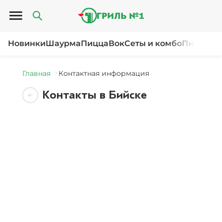
Открыть меню
Новинки
Шаурма
Пицца
Вок
Сеты и комбо
Пироги и
Главная
Контактная информация
Контакты в Бийске