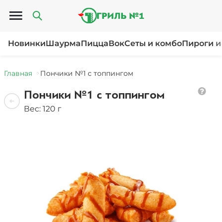
Открыть меню
Новинки
Шаурма
Пицца
Вок
Сеты и комбо
Пироги и
Главная
Пончики №1 с топпингом
Пончики №1 с топпингом
Вес: 120 г