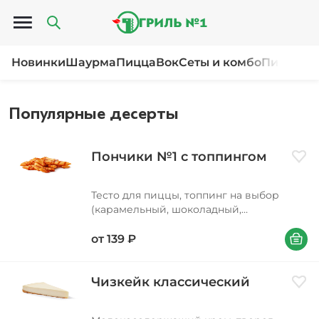
Открыть меню
Новинки
Шаурма
Пицца
Вок
Сеты и комбо
Пироги и
Популярные десерты
Пончики №1 с топпингом
Доба
Тесто для пиццы, топпинг на выбор
(карамельный, шоколадный,
клубничный)
В корзи
от
139
₽
Чизкейк классический
Доба