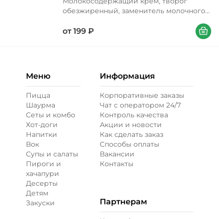
Молокосодержащий крем, творог
обезжиренный, заменитель молочного
жира, сахар, сухой яичный меланж, мука
В корзи
пшеничная хебопекарная в/с, маргарин,
от
199
₽
крем на растительных маслах, сироп
глюкозный, соль, разрыхлитель,
ванилин
Меню
Информация
Пицца
Корпоративные заказы
Шаурма
Чат с оператором 24/7
Сеты и комбо
Контроль качества
Хот-доги
Акции и новости
Напитки
Как сделать заказ
Вок
Способы оплаты
Супы и салаты
Вакансии
Пироги и
Контакты
хачапури
Десерты
Детям
Партнерам
Закуски