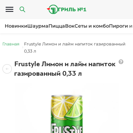
Открыть меню
Новинки
Шаурма
Пицца
Вок
Сеты и комбо
Пироги и
Главная
Frustyle Лимон и лайм напиток газированный
0,33 л
Frustyle Лимон и лайм напиток
газированный 0,33 л