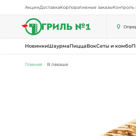
Акции
Доставка
Корпоративные заказы
Контроль 
Опред
Новинки
Шаурма
Пицца
Вок
Сеты и комбо
П
Главная
В лаваше