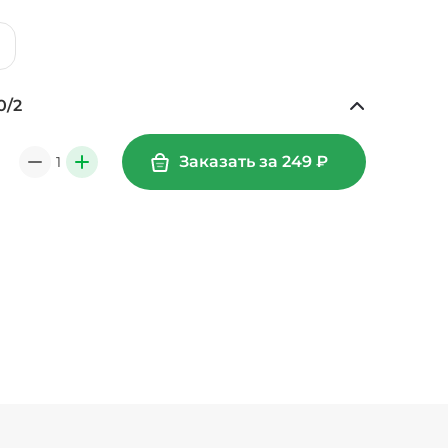
0
/
2
)
/
20
г
39 ₽
Заказать за
249
₽
1
0
+
 г)
/
10
г
19 ₽
я (10 г)
/
10
г
19 ₽
г
29 ₽
Лук карамелизированный (10 г)
/
10
г
39 ₽