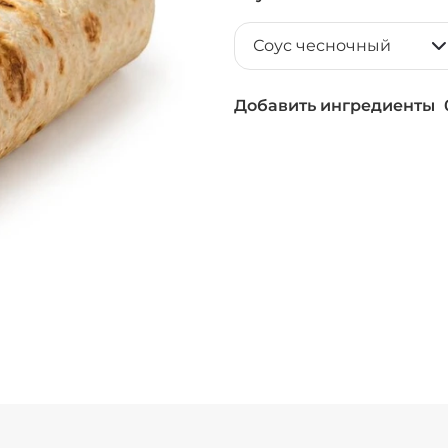
Соус чесночный
Добавить ингредиенты
Соус чеддер (20 г
+ Лук красный (10
Горчица зерниста
Кетчуп (10 г)
/
10