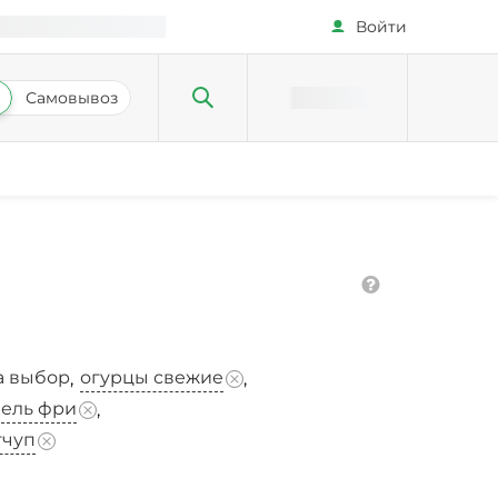
Войти
Самовывоз
а выбор
огурцы свежие
,
,
фель фри
,
тчуп