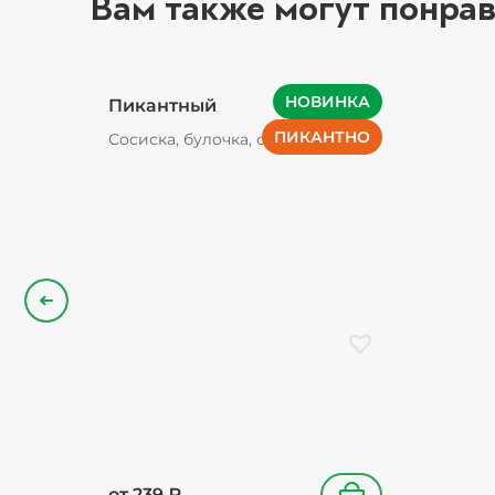
Вам также могут понрав
НОВИНКА
Пикантный
ПИКАНТНО
Сосиска, булочка, соус
фирменный, салат айсберг, лук
карамелизированный
Назад
Добавить в избранн
от
239
₽