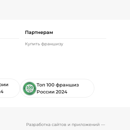
Шампиньоны жареные (20 г)
/
20
г
49 ₽
Партнерам
Купить франшизу
ории
Топ 100 франшиз
24
России 2024
Pyrobyte
Разработка сайтов и приложений
 — 