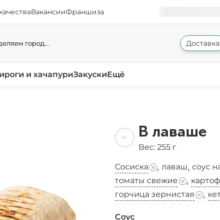
качества
Вакансии
Франшиза
Доставка
еляем город...
ироги и хачапури
Закуски
Ещё
В лаваше
Вес: 255 г
Сосиска
лаваш
соус н
,
,
томаты свежие
карто
,
горчица зернистая
ке
,
Соус