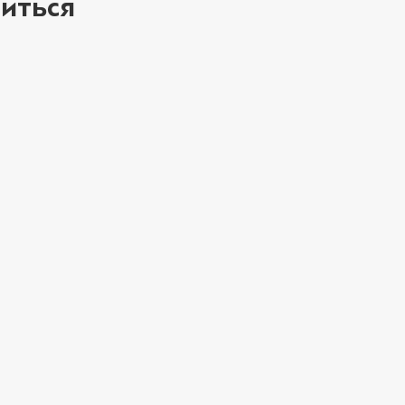
иться
Перец халапеньо 
Сосиска (75 г)
/
75
Соус гриль (20 г)
ое
Соус фирменный 
Соус шрирача (20