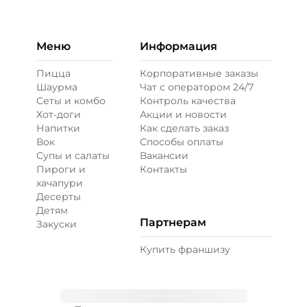
Бекон (20 г)
/
30
г
49 ₽
Меню
Информация
Пицца
Корпоративные заказы
Шаурма
Чат с оператором 24/7
Ветчина (20 г)
/
20
г
Сеты и комбо
Контроль качества
Хот-доги
Акции и новости
Напитки
Как сделать заказ
39 ₽
Вок
Способы оплаты
Супы и салаты
Вакансии
Пироги и
Контакты
Креветки королевские (20 г)
/
20
г
хачапури
Десерты
Детям
89 ₽
Партнерам
Закуски
Купить франшизу
Лук карамелизированный (10 г)
/
10
г
29 ₽