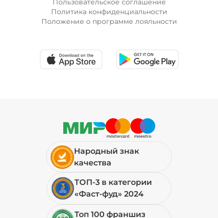
Пользовательское соглашение
Политика конфиденциальности
Положение о программе лояльности
Лук красный (20 г)
/
20
г
19 ₽
Мортаделла (20 г)
/
20
г
89 ₽
Народный знак
Огурцы маринованные (10 г)
/
10
г
качества
ТОП-3 в категории
19 ₽
«Фаст-фуд» 2024
Топ 100 франшиз