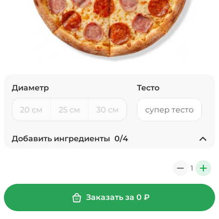
Диаметр
Тесто
20 см
25 см
30 см
супер тесто
Добавить ингредиенты
0
/
4
Ананасы консервированные
(20 г)
/
20
г
1
0
+
39 ₽
Заказать за
0
₽