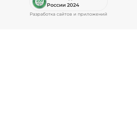
Пепперони (20 г)
/
20
г
России 2024
Разработка сайтов и приложений
Pyrobyte
49 ₽
Перец болгарский запеченный
(20 г)
/
20
г
39 ₽
Перец халапеньо (15 г)
/
15
г
29 ₽
Соус барбекю (20 г)
/
20
г
29 ₽