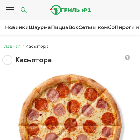
Открыть меню
Новинки
Шаурма
Пицца
Вок
Сеты и комбо
Пироги и
Главная
Касьятора
Касьятора