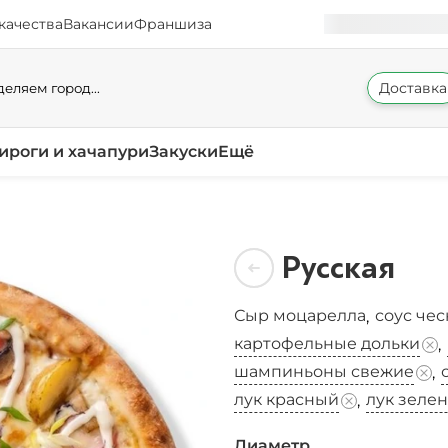
качества
Вакансии
Франшиза
Доставка
еляем город...
ироги и хачапури
Закуски
Ещё
Русская
Сыр моцарелла
соус че
,
картофельные дольки
,
шампиньоны свежие
,
лук красный
лук зеле
,
Диаметр