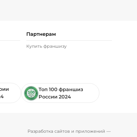
/
20
г
49 ₽
)
/
20
г
39 ₽
Партнерам
 г)
/
20
г
29 ₽
Купить франшизу
0 г)
/
20
г
49 ₽
 г)
/
10
г
49 ₽
ории
Топ 100 франшиз
24
России 2024
30
г
49 ₽
0 г)
/
20
г
29 ₽
Pyrobyte
Разработка сайтов и приложений
 — 