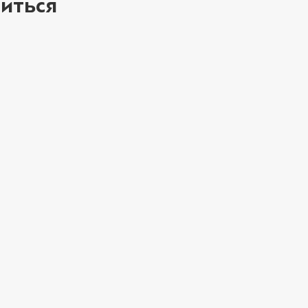
иться
Лук красный (20 
Мортаделла (20 г
Пепперони (20 г
ое
Перец халапеньо 
Соус барбекю (20