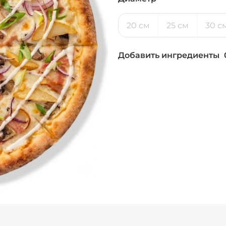
20 см
25 см
30 с
Добавить ингредиенты
Бекон (20 г)
/
30
г
Ветчина (20 г)
/
2