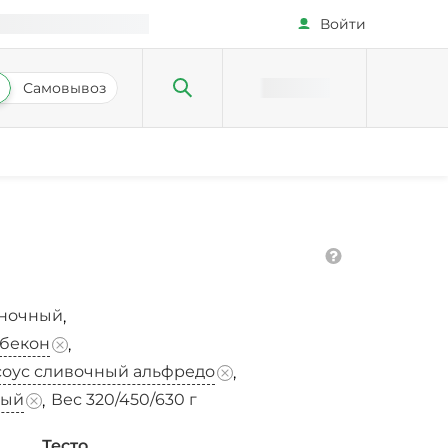
Войти
Самовывоз
сночный
,
бекон
,
соус сливочный альфредо
,
ный
Вес 320/450/630 г
,
Тесто