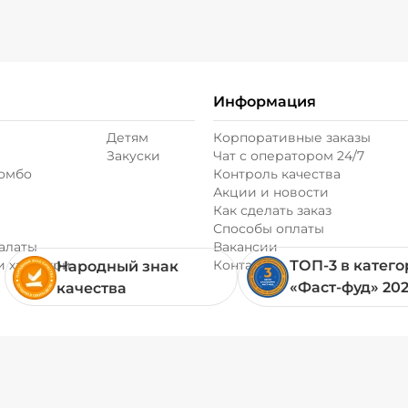
Соус гриль (20 г)
Соус чеддер (20 г
Информация
Соус шрирача (20
Детям
Корпоративные заказы
Закуски
Чат с оператором 24/7
комбо
Контроль качества
Акции и новости
Сыр моцарелла (2
Как сделать заказ
Способы оплаты
алаты
Вакансии
Сыр пармезан (10
и хачапури
Контакты
ТОП-3 в катег
Народный знак
«Фаст-фуд» 20
качества
Сыр фета (20 г)
/
Томаты свежие (2