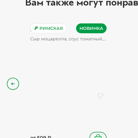
Вам также могут понрав
🍕 РИМСКАЯ
НОВИНКА
Пепперони
Сыр моцарелла, соус томатный,
пепперони, орегано
Назад
Добавить в избранн
от
509
₽