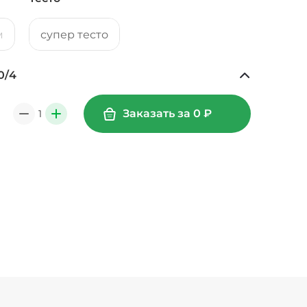
м
супер тесто
0
/
4
Ананасы консервированные (20 г)
/
20
г
39 ₽
Заказать за
0
₽
1
0
+
49 ₽
0
г
39 ₽
Креветки королевские (20 г)
/
20
г
89 ₽
Лук карамелизированный (10 г)
/
10
г
29 ₽