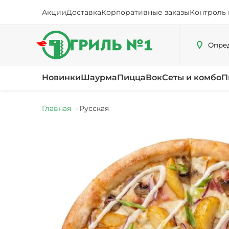
Акции
Доставка
Корпоративные заказы
Контроль 
Опред
Новинки
Шаурма
Пицца
Вок
Сеты и комбо
П
Главная
Русская