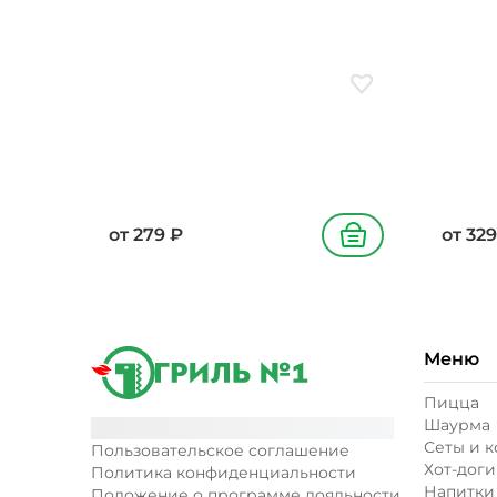
гриль,
копче
Добавить в избранн
от
279
₽
от
329
В корзину
Меню
Пицца
Шаурма
Сеты и 
Пользовательское соглашение
Хот-доги
Политика конфиденциальности
Напитки
Положение о программе лояльности