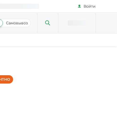
Войти
Самовывоз
НТНО
ленка,
ежие,
 салат
к