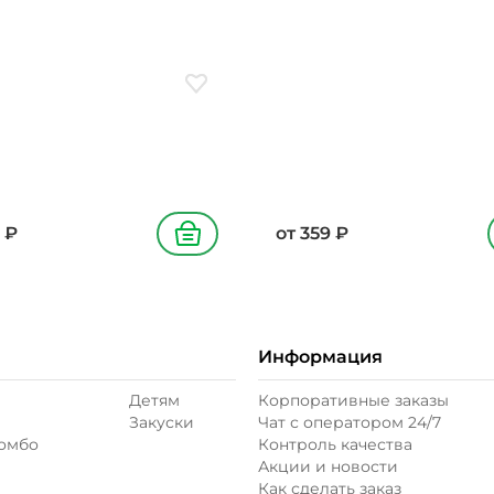
 лук красный, паприка
красный, лук
ная
карамелизированный
ое
Добавить в избранное
₽
от
359
₽
В корзину
Информация
Детям
Корпоративные заказы
Закуски
Чат с оператором 24/7
комбо
Контроль качества
Акции и новости
Как сделать заказ