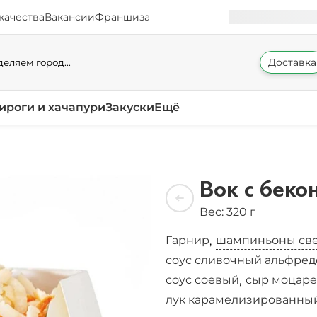
качества
Вакансии
Франшиза
Доставка
еляем город...
ироги и хачапури
Закуски
Ещё
Вок с беко
Вес: 320 г
Гарнир
шампиньоны св
,
соус сливочный альфред
соус соевый
сыр моцаре
,
лук карамелизированны