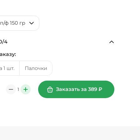
п/ф 150 гр
0
/
4
аказу:
+ Ананасы консервированные (20 г)
/
18
г
39 ₽
 1 шт.
Палочки
20 г)
/
20
г
29 ₽
Заказать за
389
₽
1
0
+
(20 г)
/
20
г
49 ₽
49 ₽
Креветки королевские (20 г)
/
20
г
89 ₽