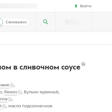
Войти
Самовывоз
ном в сливочном соусе
ежие
,
о
бекон
бульон куриный
,
,
,
лла
,
й
масло подсолнечное
,