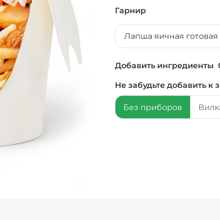
Гарнир
Лапша яичная готовая 
Добавить ингредиенты
Не забудьте добавить к з
Без приборов
Вилка
+ Соус барбекю (
+ Сыр моцарелла 
Бекон (20 г)
/
20
г