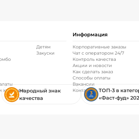
Соус терияки (20 
Информация
Детям
Корпоративные заказы
Закуски
Чат с оператором 24/7
Фасоль стручкова
комбо
Контроль качества
Акции и новости
Как сделать заказ
Филе цыпленка (
Способы оплаты
алаты
Вакансии
и хачапури
Контакты
ТОП-3 в катег
Народный знак
Шампиньоны све
«Фаст-фуд» 20
качества