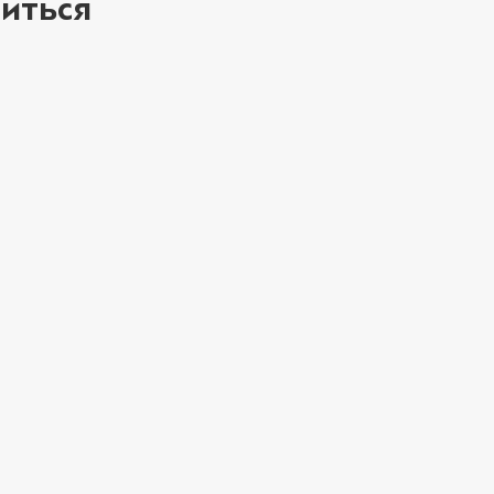
иться
Лук зеленый (10 
Перец халапеньо 
Петрушка (10 г)
/
Свинина (20 г)
/
2
ое
Соус кимчи (20 г)
Соус кисло-сладк