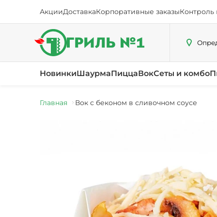
Акции
Доставка
Корпоративные заказы
Контроль 
Опред
Новинки
Шаурма
Пицца
Вок
Сеты и комбо
П
Главная
Вок с беконом в сливочном соусе