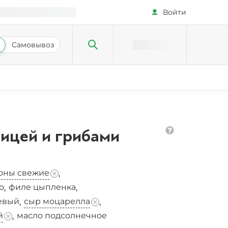
Войти
Самовывоз
рицей и грибами
оны свежие
,
о
филе цыпленка
,
,
оевый
сыр моцарелла
,
,
й
масло подсолнечное
,