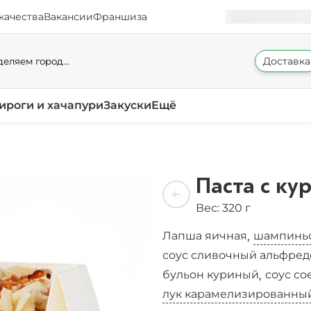
качества
Вакансии
Франшиза
Доставка
еляем город...
ироги и хачапури
Закуски
Ещё
Паста с ку
Вес: 320 г
Лапша яичная
шампинь
,
соус сливочный альфред
бульон куриный
соус с
,
лук карамелизированны