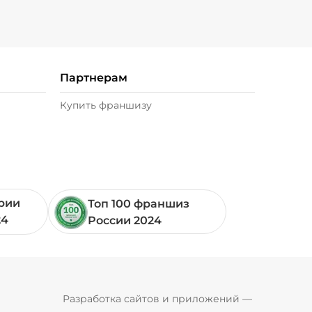
я (20 г)
/
20
г
19 ₽
Партнерам
20 г)
/
20
г
49 ₽
Купить франшизу
жие (20 г)
/
20
г
49 ₽
ории
Топ 100 франшиз
24
России 2024
Pyrobyte
Разработка сайтов и приложений
 — 