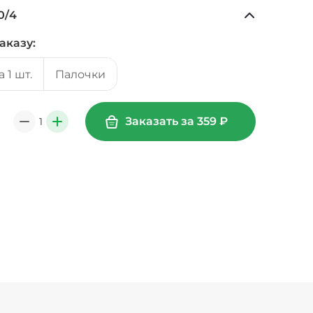
0
/
4
аказу:
+ Ананасы консервированные (20 г)
/
18
г
39 ₽
 1 шт.
Палочки
20 г)
/
20
г
29 ₽
Заказать за
359
₽
1
0
+
(20 г)
/
20
г
49 ₽
49 ₽
Креветки королевские (20 г)
/
20
г
89 ₽
г)
/
10
г
19 ₽
Лук карамелизированный (10 г)
/
10
г
29 ₽