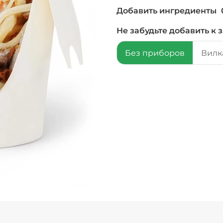
Добавить ингредиенты
Не забудьте добавить к з
Без приборов
Вилка
+ Соус барбекю (
+ Сыр моцарелла 
Бекон (20 г)
/
20
г
Лук зеленый (10 