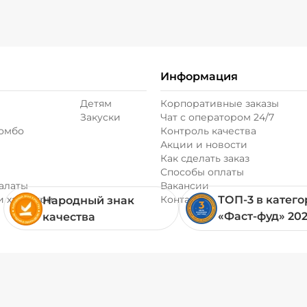
Фасоль стручкова
Информация
Филе цыпленка (
Детям
Корпоративные заказы
Закуски
Чат с оператором 24/7
Шампиньоны све
комбо
Контроль качества
Акции и новости
Как сделать заказ
Способы оплаты
алаты
Вакансии
и хачапури
Контакты
ТОП-3 в катег
Народный знак
«Фаст-фуд» 20
качества