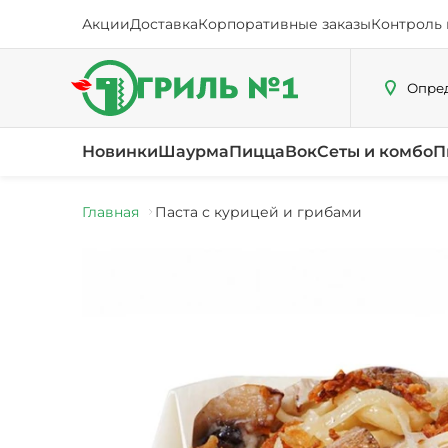
Акции
Доставка
Корпоративные заказы
Контроль 
Опред
Новинки
Шаурма
Пицца
Вок
Сеты и комбо
П
Главная
Паста с курицей и грибами