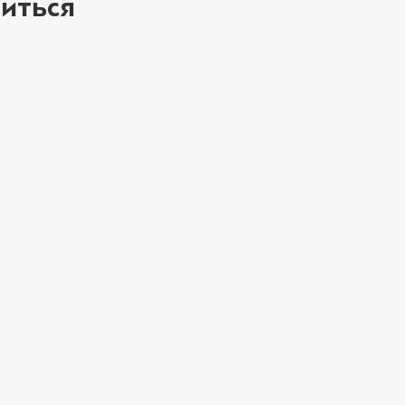
иться
Перец халапеньо 
Петрушка (10 г)
/
Свинина (20 г)
/
2
Соус кимчи (20 г)
Соус кисло-сладк
ое
Соус терияки (20 