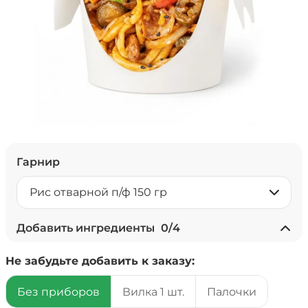
Гарнир
Рис отварной п/ф 150 гр
Добавить ингредиенты
0
/
4
+ Ананасы консервированные
Не забудьте добавить к заказу:
(20 г)
/
18
г
Без приборов
Вилка 1 шт.
Палочки
39 ₽