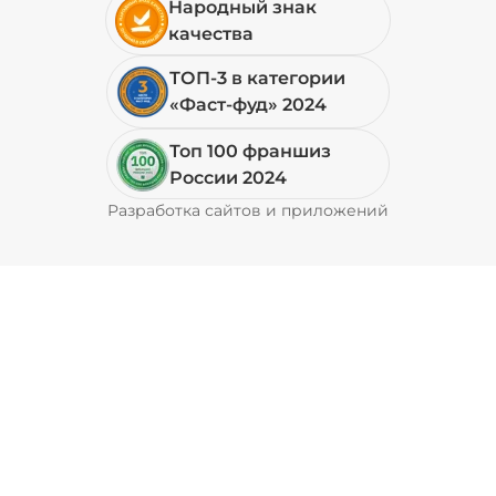
Народный знак
качества
Петрушка (10 г)
/
10
г
ТОП-3 в категории
«Фаст-фуд» 2024
19 ₽
Топ 100 франшиз
России 2024
Свинина (20 г)
/
20
г
Разработка сайтов и приложений
Pyrobyte
49 ₽
Соус кимчи (20 г)
/
20
г
29 ₽
Соус кисло-сладкий (20 г)
/
20
г