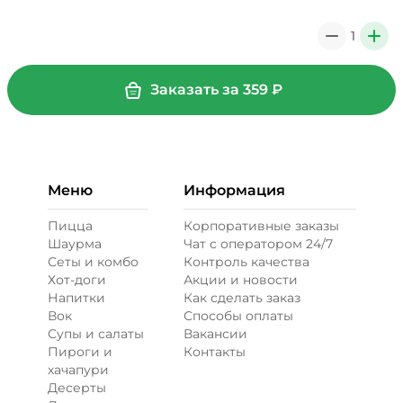
1
0
+
+ Соус барбекю (20 г)
/
20
г
Заказать за
359
₽
29 ₽
+ Сыр моцарелла (20 г)
/
20
г
Меню
Информация
49 ₽
Пицца
Корпоративные заказы
Шаурма
Чат с оператором 24/7
Сеты и комбо
Контроль качества
Бекон (20 г)
/
20
г
Хот-доги
Акции и новости
Напитки
Как сделать заказ
Вок
Способы оплаты
49 ₽
Супы и салаты
Вакансии
Пироги и
Контакты
хачапури
Десерты
Креветки королевские (20 г)
/
20
г