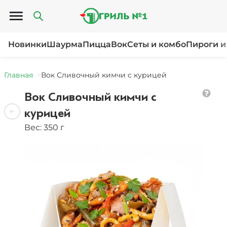
Открыть меню
Новинки
Шаурма
Пицца
Вок
Сеты и комбо
Пироги и
Главная
Вок Сливочный кимчи с курицей
Вок Сливочный кимчи с
курицей
Вес: 350 г