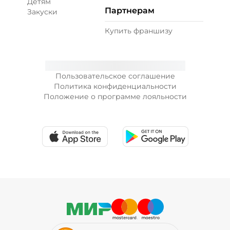
Детям
Партнерам
Закуски
89 ₽
Купить франшизу
Лук зеленый (10 г)
/
10
г
Пользовательское соглашение
Политика конфиденциальности
19 ₽
Положение о программе лояльности
Лук карамелизированный (10 г)
/
10
г
29 ₽
Перец халапеньо (15 г)
/
15
г
29 ₽