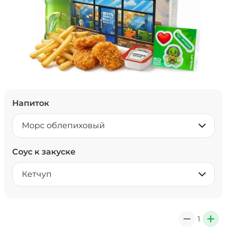
Напиток
Морс облепиховый
Соус к закуске
Кетчуп
1
0
+