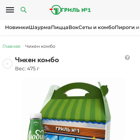
Открыть меню
Новинки
Шаурма
Пицца
Вок
Сеты и комбо
Пироги и
Главная
Чикен комбо
Чикен комбо
Вес: 475 г