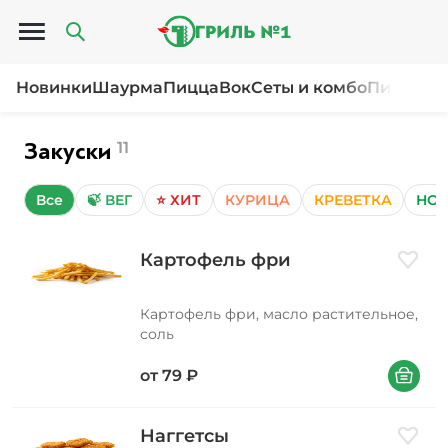
Открыть меню
Новинки
Шаурма
Пицца
Вок
Сеты и комбо
Пироги и
Закуски
11
Все
🍃 ВЕГ
⭐ ХИТ
КУРИЦА
КРЕВЕТКА
НО
Картофель фри
Добави
Картофель фри, масло растительное,
соль
В корзин
от
79
₽
Наггетсы
Добави