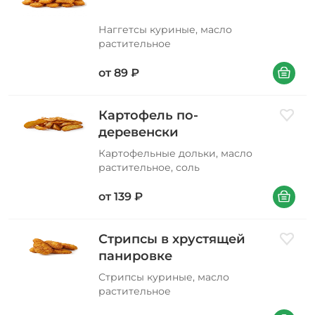
Наггетсы куриные, масло
растительное
В корзин
от
89
₽
Картофель по-
Добави
деревенски
Картофельные дольки, масло
растительное, соль
В корзин
от
139
₽
Стрипсы в хрустящей
Добави
панировке
Стрипсы куриные, масло
растительное