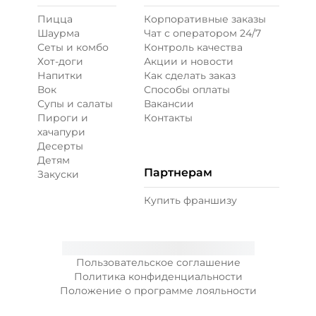
Пицца
Корпоративные заказы
Перец болгарский запеченный
Шаурма
Чат с оператором 24/7
(20 г)
/
20
г
Сеты и комбо
Контроль качества
Хот-доги
Акции и новости
Напитки
Как сделать заказ
39 ₽
Вок
Способы оплаты
Супы и салаты
Вакансии
Пироги и
Контакты
Перец халапеньо (15 г)
/
15
г
хачапури
Десерты
Детям
29 ₽
Партнерам
Закуски
Купить франшизу
Соус гриль (20 г)
/
20
г
49 ₽
Пользовательское соглашение
Политика конфиденциальности
Положение о программе лояльности
Соус чеддер (20 г)
/
20
г