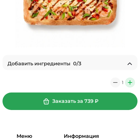
Добавить ингредиенты
0
/
3
Лук карамелизированный (10 г)
/
10
г
1
0
+
29 ₽
Заказать за
739
₽
Мортаделла (20 г)
/
20
г
89 ₽
Меню
Информация