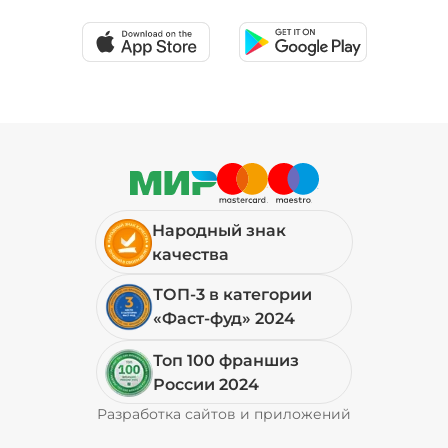
39 ₽
Соус шрирача (20 г)
/
20
г
29 ₽
Народный знак
Сыр моцарелла (20 г)
/
20
г
качества
ТОП-3 в категории
49 ₽
«Фаст-фуд» 2024
Топ 100 франшиз
Сыр пармезан (10 г)
/
10
г
России 2024
Разработка сайтов и приложений
Pyrobyte
49 ₽