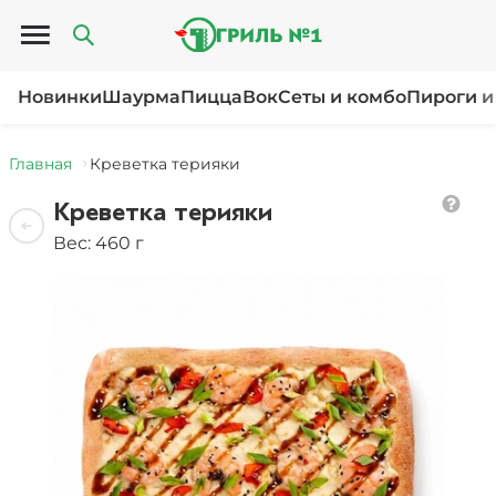
Открыть меню
Новинки
Шаурма
Пицца
Вок
Сеты и комбо
Пироги и
Главная
Креветка терияки
Креветка терияки
Вес: 460 г