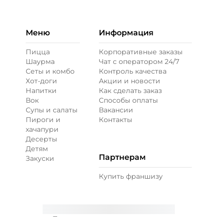
Бекон (20 г)
/
20
г
49 ₽
Меню
Информация
Пицца
Корпоративные заказы
Шаурма
Чат с оператором 24/7
Ветчина (20 г)
/
16
г
Сеты и комбо
Контроль качества
Хот-доги
Акции и новости
Напитки
Как сделать заказ
39 ₽
Вок
Способы оплаты
Супы и салаты
Вакансии
Пироги и
Контакты
Креветки королевские (20 г)
/
20
г
хачапури
Десерты
Детям
89 ₽
Партнерам
Закуски
Купить франшизу
Лук карамелизированный (10 г)
/
10
г
29 ₽