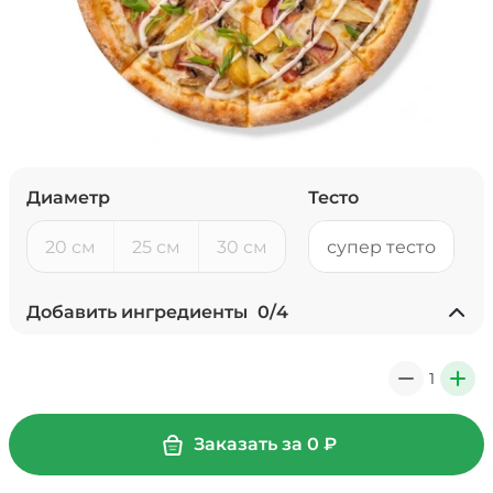
Диаметр
Тесто
20 см
25 см
30 см
супер тесто
Добавить ингредиенты
0
/
4
Ананасы консервированные
(20 г)
/
18
г
1
0
+
39 ₽
Заказать за
0
₽