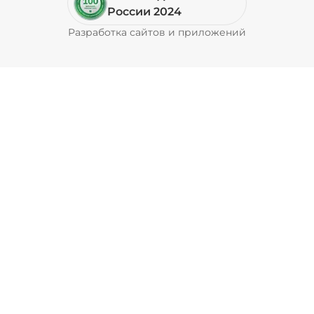
Пепперони (20 г)
/
16
г
России 2024
Разработка сайтов и приложений
Pyrobyte
49 ₽
Перец болгарский запеченный
(20 г)
/
18
г
39 ₽
Перец халапеньо (15 г)
/
15
г
29 ₽
Соус барбекю (20 г)
/
20
г
29 ₽