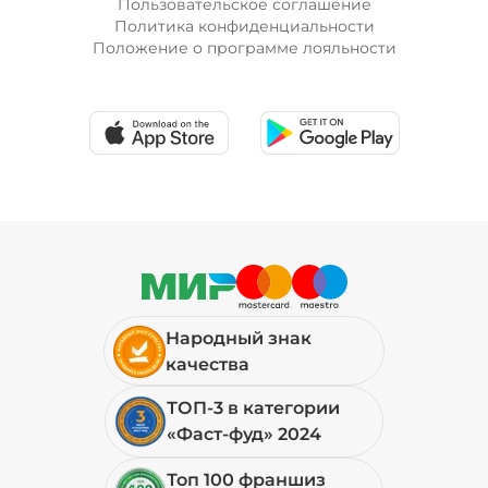
Пользовательское соглашение
Политика конфиденциальности
Положение о программе лояльности
Лук красный (20 г)
/
10
г
19 ₽
Мортаделла (20 г)
/
16
г
89 ₽
Народный знак
Огурцы маринованные (10 г)
/
10
г
качества
ТОП-3 в категории
19 ₽
«Фаст-фуд» 2024
Топ 100 франшиз