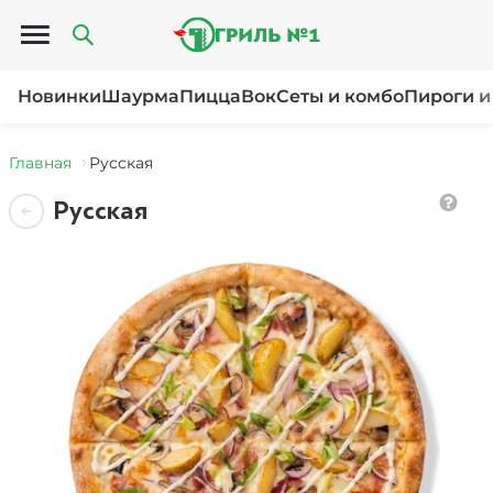
Открыть меню
Новинки
Шаурма
Пицца
Вок
Сеты и комбо
Пироги и
Главная
Русская
Русская