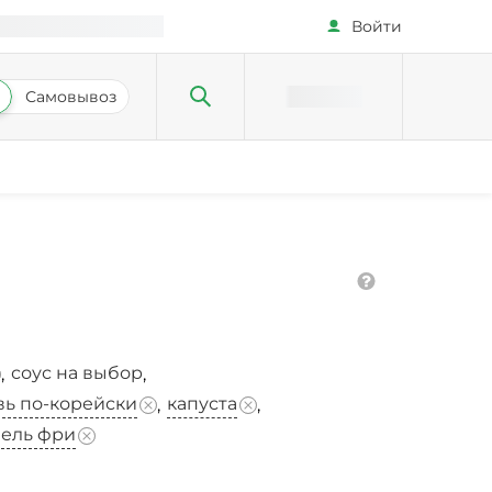
Войти
Самовывоз
соус на выбор
,
,
ь по-корейски
капуста
,
,
фель фри