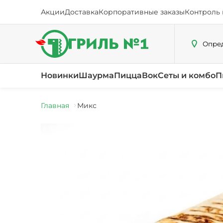
Акции
Доставка
Корпоративные заказы
Контроль 
Опред
Новинки
Шаурма
Пицца
Вок
Сеты и комбо
П
Главная
Микс