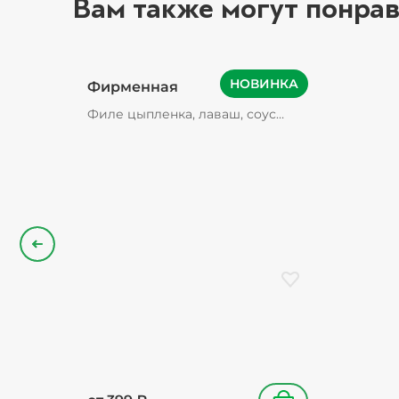
Вам также могут понрав
НОВИНКА
Фирменная
Филе цыпленка, лаваш, соус
фирменный, томаты свежие,
картофель фри, огурцы
маринованные (содержат зерна
горчицы), лук красный
Назад
Добавить в избранн