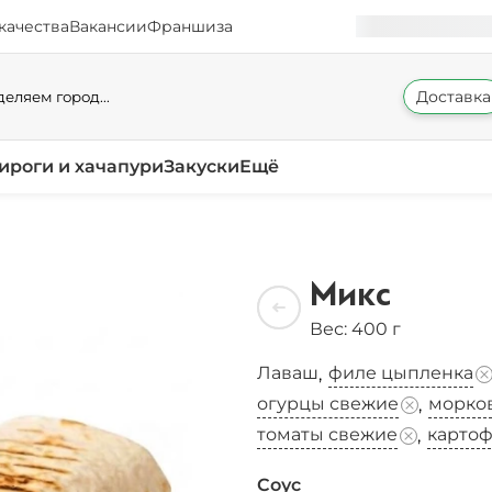
качества
Вакансии
Франшиза
Доставка
еляем город...
ироги и хачапури
Закуски
Ещё
Микс
Вес: 400 г
Лаваш
филе цыпленка
,
огурцы свежие
морков
,
томаты свежие
карто
,
Соус