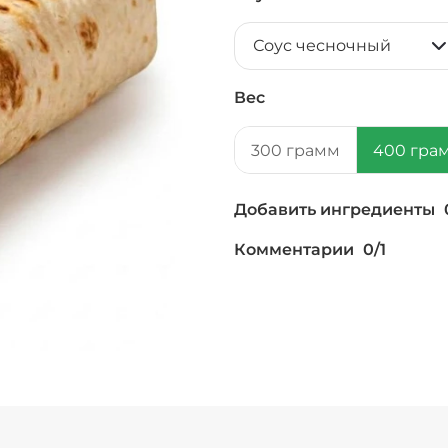
Соус чесночный
Вес
300 грамм
400 гра
Добавить ингредиенты
Комментарии
0
/
1
Мало соуса, 0 ₽
+ Картофель фри 
+ Кетчуп (10 г)
/
1