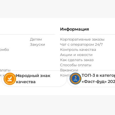
+ Соус чеддер (20
Информация
+ Соус чесночный
Детям
Корпоративные заказы
Закуски
Чат с оператором 24/7
+ Сыр моцарелла 
комбо
Контроль качества
Акции и новости
Как сделать заказ
+ Томаты свежие 
Способы оплаты
алаты
Вакансии
и хачапури
Контакты
ТОП-3 в катег
Народный знак
+ Филе цыпленка 
«Фаст-фуд» 20
качества
Горчица зерниста