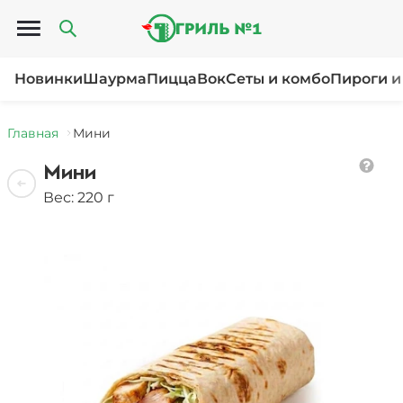
Открыть меню
Новинки
Шаурма
Пицца
Вок
Сеты и комбо
Пироги и
Главная
Мини
Мини
Вес: 220 г