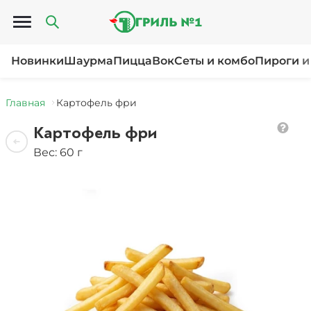
Открыть меню
Новинки
Шаурма
Пицца
Вок
Сеты и комбо
Пироги и
Главная
Картофель фри
Картофель фри
Вес: 60 г