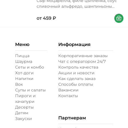
Сыр моцарелла, филе цыпленка, соус
сливочный альфредо, шампиньоны
жареные
В корзи
от
459
₽
Меню
Информация
Пицца
Корпоративные заказы
Шаурма
Чат с оператором 24/7
Сеты и комбо
Контроль качества
Хот-доги
Акции и новости
Напитки
Как сделать заказ
Вок
Способы оплаты
Супы и салаты
Вакансии
Пироги и
Контакты
хачапури
Десерты
Детям
Партнерам
Закуски