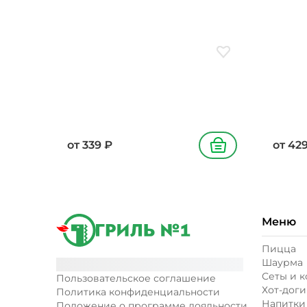
Добавить в избранн
от
339
₽
от
42
В корзину
Меню
Пицца
Шаурма
Сеты и 
Пользовательское соглашение
Хот-доги
Политика конфиденциальности
Напитки
Положение о программе лояльности