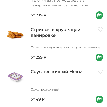
Палочки из сыра моцарелла в
панировке, масло растительное
В корзи
от
239
₽
Стрипсы в хрустящей
Доба
панировке
Стрипсы куриные, масло растительное
В корзи
от
259
₽
Соус чесночный Heinz
Доба
Соус чесночный
В корзи
от
49
₽