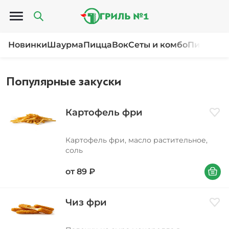
Открыть меню
Новинки
Шаурма
Пицца
Вок
Сеты и комбо
Пироги и
Популярные закуски
Картофель фри
Доба
Картофель фри, масло растительное,
соль
В корзи
от
89
₽
Чиз фри
Доба