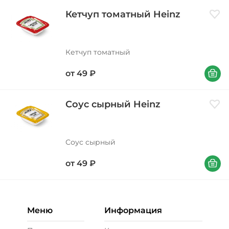
Кетчуп томатный Heinz
Доба
Кетчуп томатный
В корзи
от
49
₽
Соус сырный Heinz
Доба
Соус сырный
В корзи
от
49
₽
Меню
Информация