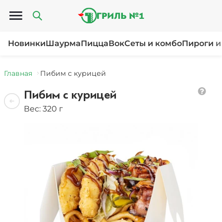
Открыть меню
Новинки
Шаурма
Пицца
Вок
Сеты и комбо
Пироги и
Главная
Пибим с курицей
Пибим с курицей
Вес: 320 г