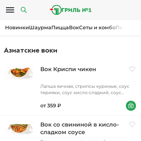
Открыть меню
Новинки
Шаурма
Пицца
Вок
Сеты и комбо
Пироги и
Азиатские воки
Вок Криспи чикен
Доба
Лапша яичная, стрипсы куриные, соус
терияки, соус кисло-сладкий, соус
соевый, масло подсолнечное, лук
В корзи
зеленый, петрушка, кунжут
от
359
₽
Вок со свининой в кисло-
Доба
сладком соусе