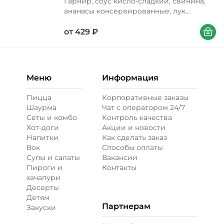
Гарнир, соус кисло-сладкий, свинина,
ананасы консервированные, лук
репчатый, бульон куриный, перец
В корзи
болгарский, соус соевый, масло
от
429
₽
подсолнечное, лук зеленый, петрушка,
кунжут
Меню
Информация
Пицца
Корпоративные заказы
Шаурма
Чат с оператором 24/7
Сеты и комбо
Контроль качества
Хот-доги
Акции и новости
Напитки
Как сделать заказ
Вок
Способы оплаты
Супы и салаты
Вакансии
Пироги и
Контакты
хачапури
Десерты
Детям
Партнерам
Закуски