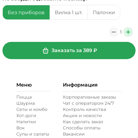
Без приборов
Вилка 1 шт.
Палочки
39 ₽
1
0
+
+ Соус барбекю (20 г)
/
20
г
Заказать за
389
₽
29 ₽
+ Сыр моцарелла (20 г)
/
20
г
Меню
Информация
49 ₽
Пицца
Корпоративные заказы
Шаурма
Чат с оператором 24/7
Сеты и комбо
Контроль качества
Бекон (20 г)
/
20
г
Хот-доги
Акции и новости
Напитки
Как сделать заказ
Вок
Способы оплаты
49 ₽
Супы и салаты
Вакансии