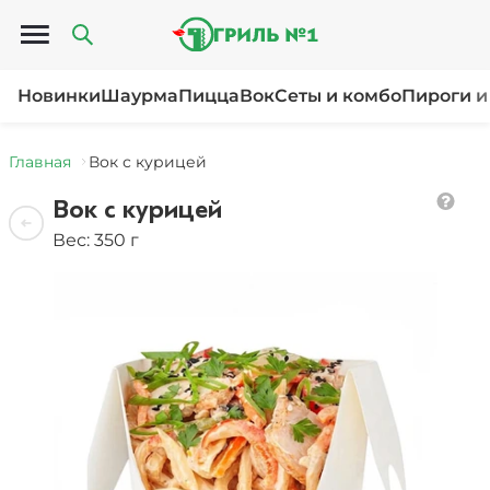
Открыть меню
Новинки
Шаурма
Пицца
Вок
Сеты и комбо
Пироги и
Главная
Вок с курицей
Вок с курицей
Вес: 350 г