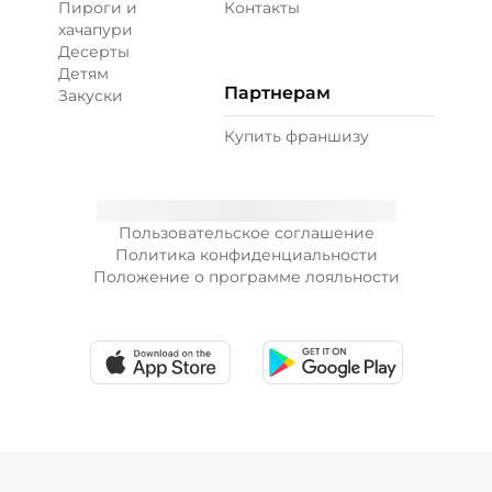
Пироги и
Контакты
хачапури
Десерты
Креветки королевские (20 г)
/
20
г
Детям
Партнерам
Закуски
99 ₽
Купить франшизу
Лук зеленый (10 г)
/
10
г
Пользовательское соглашение
Политика конфиденциальности
19 ₽
Положение о программе лояльности
Лук карамелизированный (10 г)
/
10
г
29 ₽
Перец халапеньо (15 г)
/
15
г