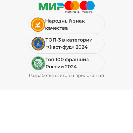
29 ₽
Народный знак
качества
Петрушка (10 г)
/
10
г
ТОП-3 в категории
«Фаст-фуд» 2024
19 ₽
Топ 100 франшиз
России 2024
Свинина (20 г)
/
20
г
Разработка сайтов и приложений
Pyrobyte
49 ₽
Соус кимчи (20 г)
/
20
г
29 ₽