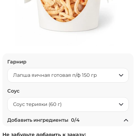
Гарнир
Лапша яичная готовая п/ф 150 гр
Соус
Соус терияки (60 г)
Добавить ингредиенты
0
/
4
+ Ананасы консервированные
Не забудьте добавить к заказу:
(20 г)
/
18
г