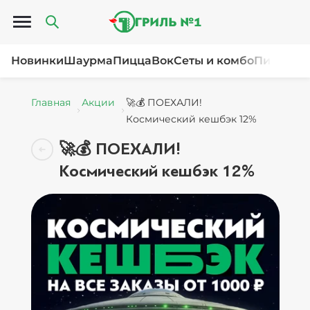
Открыть меню
Новинки
Шаурма
Пицца
Вок
Сеты и комбо
Пироги и
Главная
Акции
🚀💰 ПОЕХАЛИ!
Космический кешбэк 12%
🚀💰 ПОЕХАЛИ!
Космический кешбэк 12%