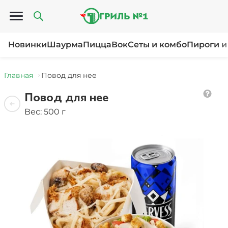
Открыть меню
Новинки
Шаурма
Пицца
Вок
Сеты и комбо
Пироги и
Главная
Повод для нее
Повод для нее
Вес: 500 г