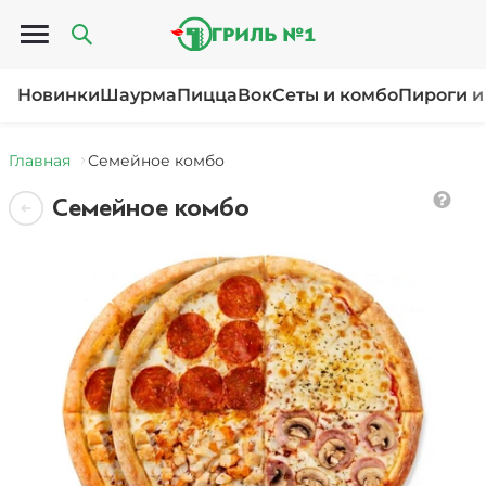
Открыть меню
Новинки
Шаурма
Пицца
Вок
Сеты и комбо
Пироги и
Главная
Семейное комбо
Семейное комбо