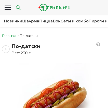
Открыть меню
Новинки
Шаурма
Пицца
Вок
Сеты и комбо
Пироги и
Главная
По-датски
По-датски
Вес: 230 г