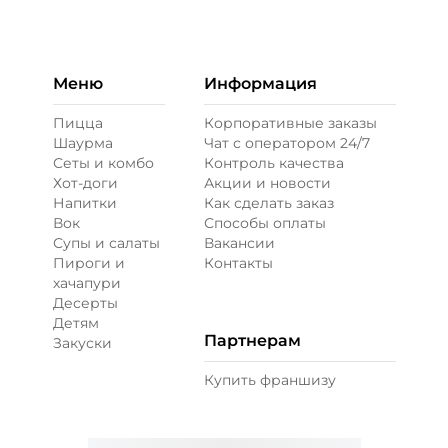
Горчица зернистая (10 г)
/
10
г
19 ₽
Меню
Информация
Пицца
Корпоративные заказы
Шаурма
Чат с оператором 24/7
Кетчуп (10 г)
/
10
г
Сеты и комбо
Контроль качества
Хот-доги
Акции и новости
Напитки
Как сделать заказ
29 ₽
Вок
Способы оплаты
Супы и салаты
Вакансии
Пироги и
Контакты
Лук карамелизированный (10 г)
/
10
г
хачапури
Десерты
Детям
39 ₽
Партнерам
Закуски
Купить франшизу
Огурцы маринованные (10 г)
/
10
г