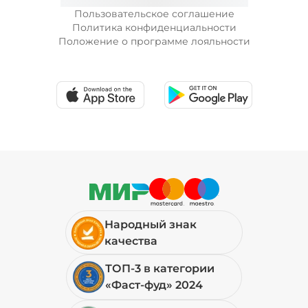
29 ₽
Пользовательское соглашение
Политика конфиденциальности
Положение о программе лояльности
Перец болгарский запеченный
(20 г)
/
20
г
39 ₽
Перец халапеньо (15 г)
/
15
г
29 ₽
Народный знак
Соус гриль (20 г)
/
20
г
качества
ТОП-3 в категории
49 ₽
«Фаст-фуд» 2024