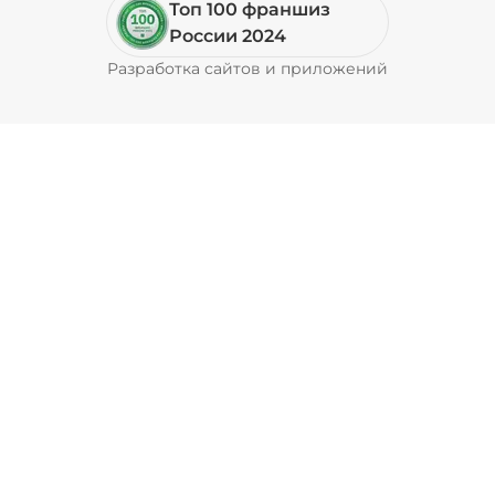
Топ 100 франшиз
Соус фирменный (20 г)
/
20
г
России 2024
Разработка сайтов и приложений
Pyrobyte
29 ₽
Соус чеддер (20 г)
/
20
г
39 ₽
Соус шрирача (20 г)
/
20
г
29 ₽
Шампиньоны жареные (20 г)
/
20
г