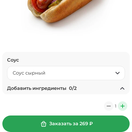
Соус
Соус сырный
Добавить ингредиенты
0
/
2
+ Лук красный (10 г)
/
10
г
1
0
+
19 ₽
Заказать за
269
₽