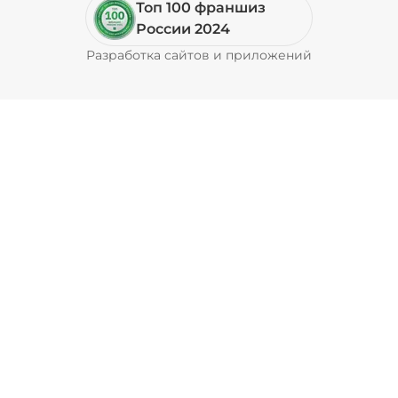
Топ 100 франшиз
Сосиска (75 г)
/
75
г
России 2024
Разработка сайтов и приложений
Pyrobyte
89 ₽
Соус гриль (20 г)
/
20
г
49 ₽
Соус фирменный (20 г)
/
20
г
29 ₽
Соус шрирача (20 г)
/
20
г