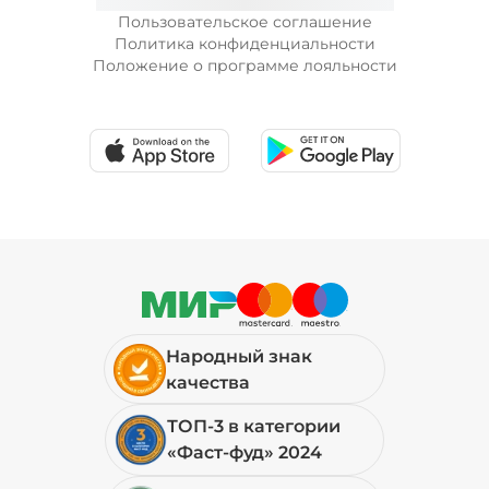
39 ₽
Пользовательское соглашение
Политика конфиденциальности
Положение о программе лояльности
Огурцы маринованные (10 г)
/
10
г
29 ₽
Перец болгарский запеченный
(20 г)
/
20
г
39 ₽
Народный знак
Перец халапеньо (15 г)
/
15
г
качества
ТОП-3 в категории
29 ₽
«Фаст-фуд» 2024