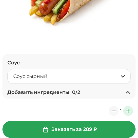
Соус
Соус сырный
Добавить ингредиенты
0
/
2
Соус чеддер (20 г)
/
20
г
1
0
+
39 ₽
Заказать за
289
₽