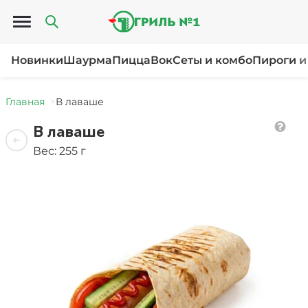
Открыть меню
Новинки
Шаурма
Пицца
Вок
Сеты и комбо
Пироги и
Главная
В лаваше
В лаваше
Вес: 255 г