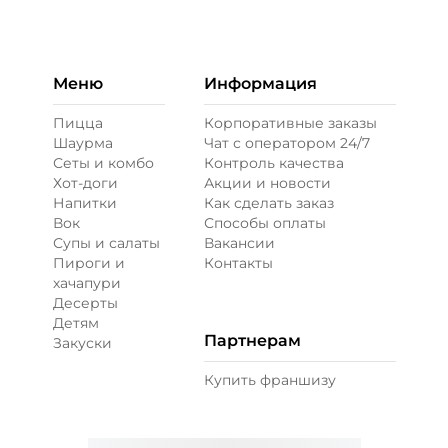
+ Лук красный (10 г)
/
10
г
19 ₽
Меню
Информация
Пицца
Корпоративные заказы
Шаурма
Чат с оператором 24/7
Горчица зернистая (10 г)
/
10
г
Сеты и комбо
Контроль качества
Хот-доги
Акции и новости
Напитки
Как сделать заказ
19 ₽
Вок
Способы оплаты
Супы и салаты
Вакансии
Пироги и
Контакты
Кетчуп (10 г)
/
10
г
хачапури
Десерты
Детям
29 ₽
Партнерам
Закуски
Купить франшизу
Лук карамелизированный (10 г)
/
10
г