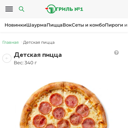
Открыть меню
Новинки
Шаурма
Пицца
Вок
Сеты и комбо
Пироги и
Главная
Детская пицца
Детская пицца
Вес: 340 г