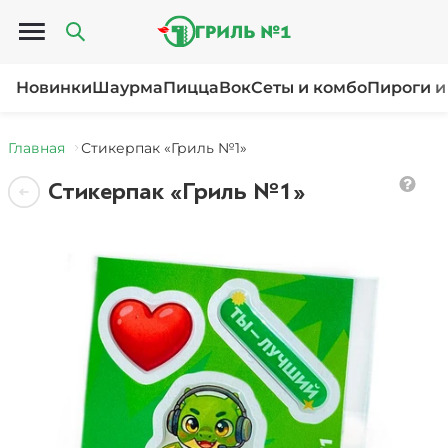
Открыть меню
Новинки
Шаурма
Пицца
Вок
Сеты и комбо
Пироги и
Главная
Стикерпак «Гриль №1»
Стикерпак «Гриль №1»