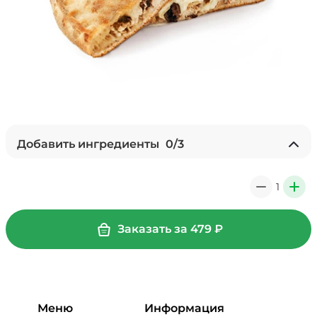
Добавить ингредиенты
0
/
3
Ананасы консервированные
(20 г)
/
20
г
1
0
+
59 ₽
Заказать за
479
₽
Перец болгарский запеченный
(20 г)
/
20
г
39 ₽
Меню
Информация