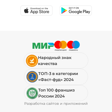
19 ₽
Соус шрирача (20 г)
/
20
г
39 ₽
Народный знак
Сыр моцарелла (20 г)
/
20
г
качества
ТОП-3 в категории
79 ₽
«Фаст-фуд» 2024
Топ 100 франшиз
Сыр фета (20 г)
/
19.999
г
России 2024
Разработка сайтов и приложений
Pyrobyte
69 ₽