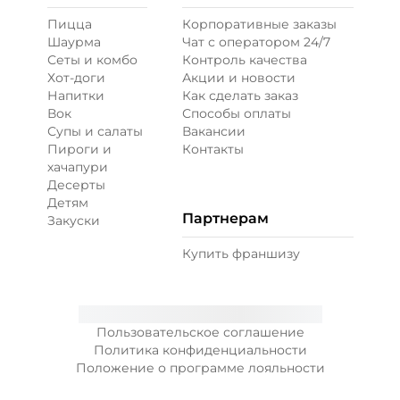
Пицца
Корпоративные заказы
Шаурма
Чат с оператором 24/7
Перец халапеньо (15 г)
/
15
г
Сеты и комбо
Контроль качества
Хот-доги
Акции и новости
Напитки
Как сделать заказ
29 ₽
Вок
Способы оплаты
Супы и салаты
Вакансии
Пироги и
Контакты
Соус гриль (20 г)
/
20
г
хачапури
Десерты
Детям
59 ₽
Партнерам
Закуски
Купить франшизу
Соус кисло-сладкий (20 г)
/
20
г
29 ₽
Пользовательское соглашение
Политика конфиденциальности
Положение о программе лояльности
Соус сливочный альфредо
(20 г)
/
20.022
г