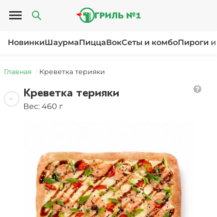
Открыть меню
Новинки
Шаурма
Пицца
Вок
Сеты и комбо
Пироги и
Главная
Креветка терияки
Креветка терияки
Вес: 460 г