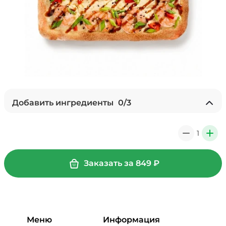
Добавить ингредиенты
0
/
3
Лук карамелизированный (10 г)
/
10
г
1
0
+
29 ₽
Заказать за
849
₽
Мортаделла (20 г)
/
20
г
99 ₽
Меню
Информация