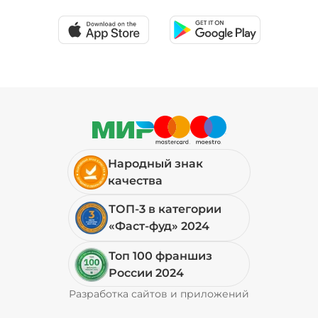
39 ₽
Соус шрирача (20 г)
/
20
г
29 ₽
Народный знак
Сыр моцарелла (20 г)
/
20
г
качества
ТОП-3 в категории
59 ₽
«Фаст-фуд» 2024
Топ 100 франшиз
Сыр пармезан (10 г)
/
10
г
России 2024
Разработка сайтов и приложений
Pyrobyte
59 ₽