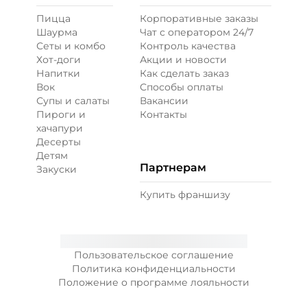
Пицца
Корпоративные заказы
Перец болгарский запеченный
Шаурма
Чат с оператором 24/7
(20 г)
/
20
г
Сеты и комбо
Контроль качества
Хот-доги
Акции и новости
Напитки
Как сделать заказ
39 ₽
Вок
Способы оплаты
Супы и салаты
Вакансии
Пироги и
Контакты
Перец халапеньо (15 г)
/
15
г
хачапури
Десерты
Детям
29 ₽
Партнерам
Закуски
Купить франшизу
Соус гриль (20 г)
/
20
г
59 ₽
Пользовательское соглашение
Политика конфиденциальности
Положение о программе лояльности
Соус чеддер (20 г)
/
20
г