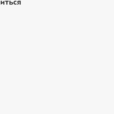
иться
Мортаделла (20 г
Пепперони (20 г
Перец халапеньо 
ое
Соус барбекю (20
Соус гриль (20 г)