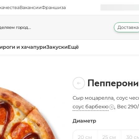
качества
Вакансии
Франшиза
Доставка
еляем город...
ироги и хачапури
Закуски
Ещё
Пепперони
Сыр моцарелла
соус че
,
соус барбекю
Вес 290/
,
Диаметр
20 см
25 см
30 с