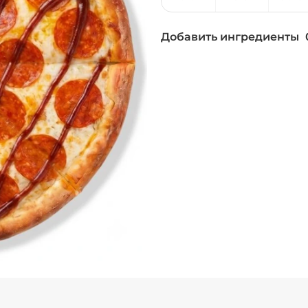
Добавить ингредиенты
Бекон (20 г)
/
30
г
Ветчина (20 г)
/
2
Лук красный (20 