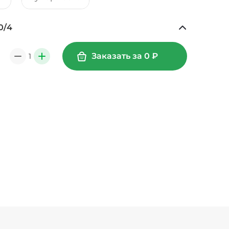
0
/
4
Ананасы консервированные (20 г)
/
20
г
39 ₽
Заказать за
0
₽
1
0
+
59 ₽
0
г
39 ₽
Креветки королевские (20 г)
/
20
г
99 ₽
Лук карамелизированный (10 г)
/
10
г
29 ₽
г)
/
20
г
19 ₽