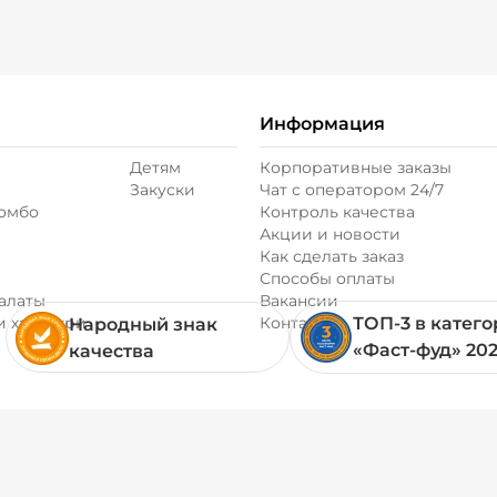
Соус чеддер (20 г
Соус шрирача (20
Информация
Детям
Корпоративные заказы
Сыр моцарелла (2
Закуски
Чат с оператором 24/7
комбо
Контроль качества
Акции и новости
Сыр пармезан (10
Как сделать заказ
Способы оплаты
алаты
Вакансии
Сыр фета (20 г)
/
и хачапури
Контакты
ТОП-3 в катег
Народный знак
«Фаст-фуд» 20
качества
Томаты свежие (2