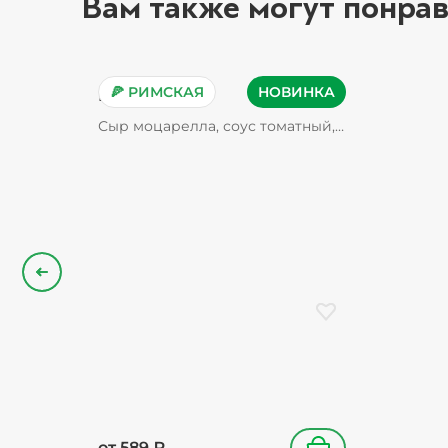
Вам также могут понрав
🍕 РИМСКАЯ
НОВИНКА
Пепперони
Сыр моцарелла, соус томатный,
пепперони, орегано
Назад
Добавить в избранн
от
589
₽