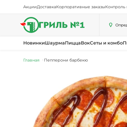
Акции
Доставка
Корпоративные заказы
Контроль 
Опред
Новинки
Шаурма
Пицца
Вок
Сеты и комбо
П
Главная
Пепперони барбекю