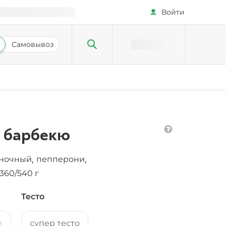
Войти
Самовывоз
 барбекю
сночный
пепперони
,
,
360/540 г
Тесто
м
супер тесто