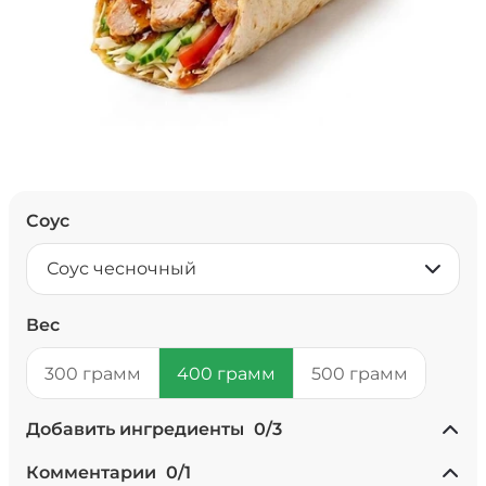
Соус
Соус чесночный
Вес
300 грамм
400 грамм
500 грамм
Добавить ингредиенты
0
/
3
+ Ананасы консервированные
Комментарии
0
/
1
(20 г)
/
20
г