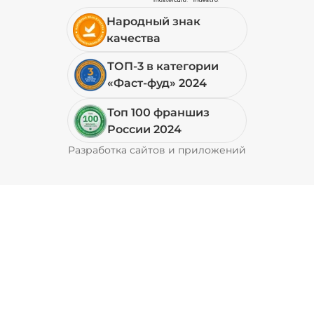
Народный знак
19 ₽
качества
ТОП-3 в категории
+ Перец халапеньо (15 г)
/
15
г
«Фаст-фуд» 2024
Топ 100 франшиз
29 ₽
России 2024
Разработка сайтов и приложений
Pyrobyte
+ Соус барбекю (20 г)
/
20
г
29 ₽
+ Соус гриль (20 г)
/
20
г
59 ₽