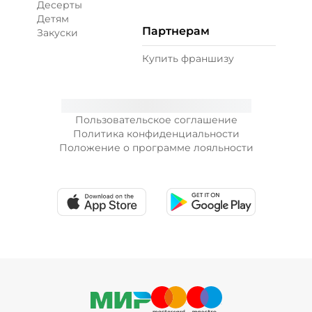
Десерты
Детям
Партнерам
Закуски
+ Лук красный (10 г)
/
10
г
Купить франшизу
19 ₽
Пользовательское соглашение
+ Морковь по-корейски (10 г)
/
10
г
Политика конфиденциальности
Положение о программе лояльности
19 ₽
+ Огурцы маринованные (10 г)
/
10
г
19 ₽
+ Огурцы свежие (10 г)
/
10
г