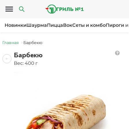
Открыть меню
Новинки
Шаурма
Пицца
Вок
Сеты и комбо
Пироги и
Главная
Барбекю
Барбекю
Вес: 400 г