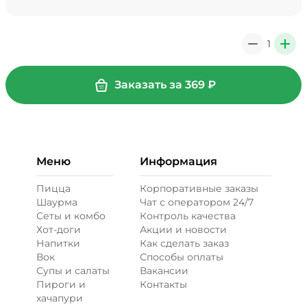
Мало соуса, 0 ₽
39 ₽
1
0
+
+ Картофель фри (20 г)
/
30
г
Заказать за
369
₽
29 ₽
Меню
Информация
+ Кетчуп (10 г)
/
10
г
Пицца
Корпоративные заказы
Шаурма
Чат с оператором 24/7
19 ₽
Сеты и комбо
Контроль качества
Хот-доги
Акции и новости
Напитки
Как сделать заказ
+ Лук карамелизированный (10
Вок
Способы оплаты
г)
/
20
г
Супы и салаты
Вакансии
Пироги и
Контакты
29 ₽
хачапури