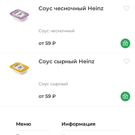
Соус чесночный Heinz
Доба
Соус чесночный
В корзи
от
59
₽
Соус сырный Heinz
Доба
Соус сырный
В корзи
от
59
₽
Меню
Информация