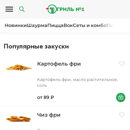
Открыть меню
Новинки
Шаурма
Пицца
Вок
Сеты и комбо
Пироги и
Популярные закуски
Картофель фри
Доба
Картофель фри, масло растительное,
соль
В корзи
от
89
₽
Чиз фри
Доба