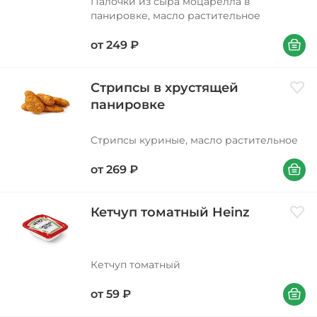
Палочки из сыра моцарелла в
панировке, масло растительное
В корзи
от
249
₽
Стрипсы в хрустящей
Доба
панировке
Стрипсы куриные, масло растительное
В корзи
от
269
₽
Кетчуп томатный Heinz
Доба
Кетчуп томатный
В корзи
от
59
₽