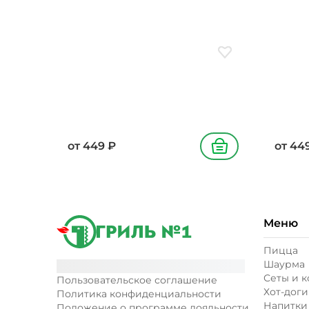
подсолнечное
масло 
зелены
Добавить в избранн
от
449
₽
от
44
В корзину
Меню
Пицца
Шаурма
Сеты и 
Пользовательское соглашение
Хот-доги
Политика конфиденциальности
Напитки
Положение о программе лояльности