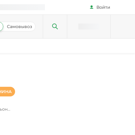
Войти
Самовывоз
НИНА
о
льон
 перец
вая,
евый,