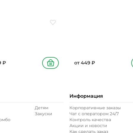
подсолнечное, лук
масло подсолнечное, лук
й, петрушка, кунжут
зеленый, петрушка, кунжу
ое
Добавить в избранное
9
₽
от
449
₽
В корзину
Информация
Детям
Корпоративные заказы
Закуски
Чат с оператором 24/7
комбо
Контроль качества
Акции и новости
Как сделать заказ