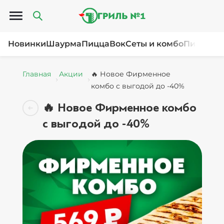
Открыть меню
Новинки
Шаурма
Пицца
Вок
Сеты и комбо
Пироги и
Главная
Акции
🔥 Новое Фирменное
комбо с выгодой до -40%
🔥 Новое Фирменное комбо
с выгодой до -40%