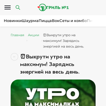
Открыть меню
Новинки
Шаурма
Пицца
Вок
Сеты и комбо
Пироги и
Главная
Акции
⏰Выкрути утро на
максимум! Зарядись
энергией на весь день.
⏰Выкрути утро на
максимум! Зарядись
энергией на весь день.