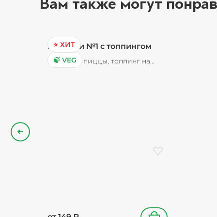
Вам также могут понрав
⭐ ХИТ
Пончики №1 с топпингом
🍃 VEG
Тесто для пиццы, топпинг на
выбор (карамельный,
шоколадный, клубничный)
Назад
Добавить в избранн
от
149
₽