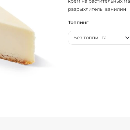
крем на растительных ма
разрыхлитель
ванилин
,
Топпинг
Без топпинга