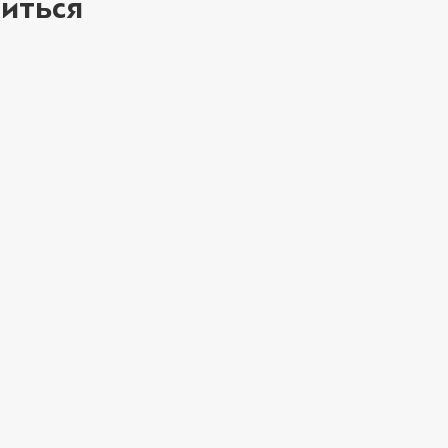
иться
ое