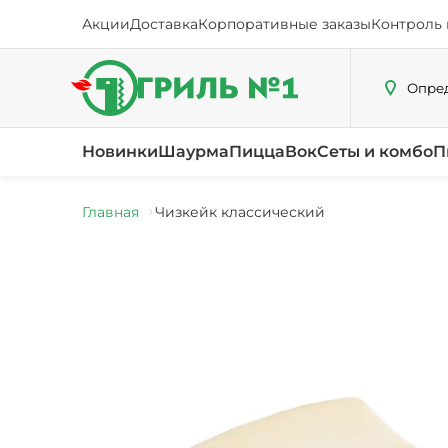
Акции
Доставка
Корпоративные заказы
Контроль 
Опред
Новинки
Шаурма
Пицца
Вок
Сеты и комбо
П
Главная
Чизкейк классический