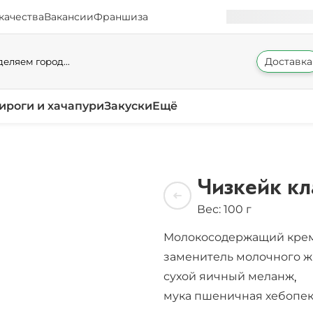
качества
Вакансии
Франшиза
Доставка
еляем город...
ироги и хачапури
Закуски
Ещё
Чизкейк кл
Вес: 100 г
Молокосодержащий кре
заменитель молочного 
сухой яичный меланж
,
мука пшеничная хебопек