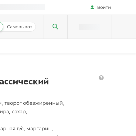
Войти
Самовывоз
ассический
м
творог обезжиренный
,
,
жира
сахар
,
,
арная в/с
маргарин
,
,