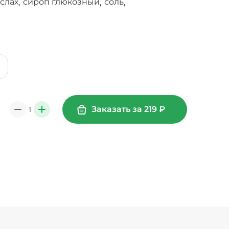
слах
сироп глюкозный
соль
,
,
,
Заказать за
219
₽
1
0
+