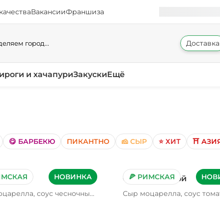
качества
Вакансии
Франшиза
Доставка
еляем город...
ироги и хачапури
Закуски
Ещё
😋 БАРБЕКЮ
ПИКАНТНО
🧀 СЫР
⭐ ХИТ
⛩️ АЗИ
ИМСКАЯ
НОВИНКА
🍕 РИМСКАЯ
НОВ
рь
С мортаделлой
царелла, соус чесночный,
Сыр моцарелла, соус тома
ыпленка, томаты свежие,
мортаделла, шампиньоны
айсберг, соус сливочный
свежие, соус фирменный