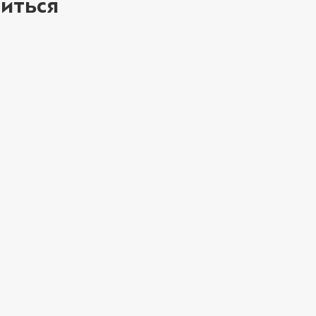
иться
ое