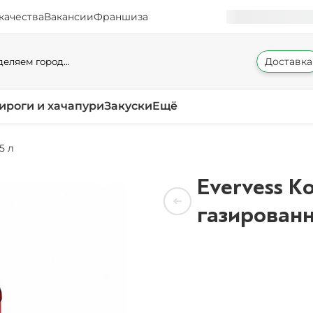
качества
Вакансии
Франшиза
Доставка
еляем город...
ироги и хачапури
Закуски
Ещё
5 л
Evervess К
газированн