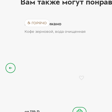
Вам также могут понрав
☕ ГОРЯЧО
Кофе Американо
Кофе зерновой, вода очищенная
Назад
Добавить в избранн
от
119
₽