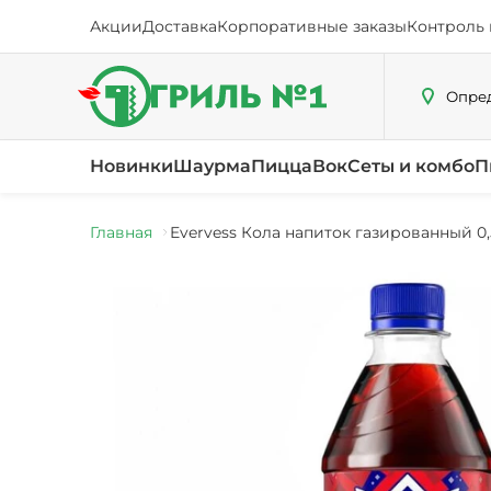
Акции
Доставка
Корпоративные заказы
Контроль 
Опред
Новинки
Шаурма
Пицца
Вок
Сеты и комбо
П
Главная
Evervess Кола напиток газированный 0,