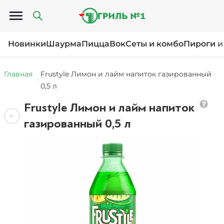
Открыть меню
Новинки
Шаурма
Пицца
Вок
Сеты и комбо
Пироги и
Главная
Frustyle Лимон и лайм напиток газированный
0,5 л
Frustyle Лимон и лайм напиток
газированный 0,5 л