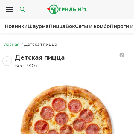
Открыть меню
Новинки
Шаурма
Пицца
Вок
Сеты и комбо
Пироги и
Главная
Детская пицца
Детская пицца
Вес: 340 г