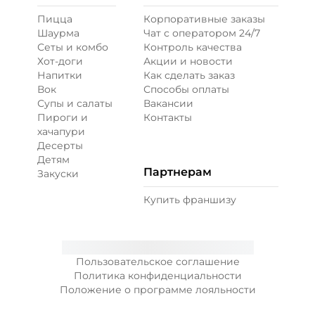
Пицца
Корпоративные заказы
Шаурма
Чат с оператором 24/7
Ветчина (20 г)
/
16
г
Сеты и комбо
Контроль качества
Хот-доги
Акции и новости
Напитки
Как сделать заказ
39 ₽
Вок
Способы оплаты
Супы и салаты
Вакансии
Пироги и
Контакты
Креветки королевские (20 г)
/
20
г
хачапури
Десерты
Детям
99 ₽
Партнерам
Закуски
Купить франшизу
Лук карамелизированный (10 г)
/
10
г
29 ₽
Пользовательское соглашение
Политика конфиденциальности
Положение о программе лояльности
Лук красный (20 г)
/
10
г