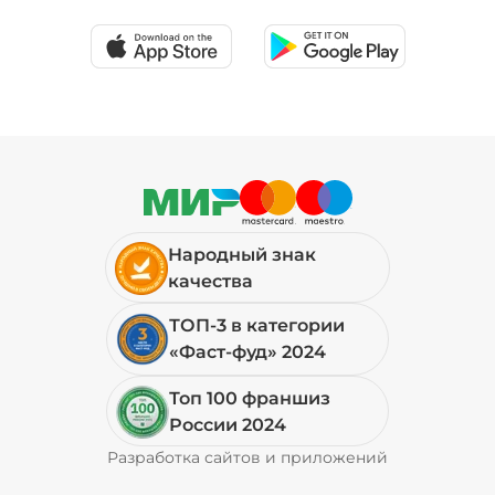
19 ₽
Мортаделла (20 г)
/
16
г
99 ₽
Народный знак
Огурцы маринованные (10 г)
/
10
г
качества
ТОП-3 в категории
19 ₽
«Фаст-фуд» 2024
Топ 100 франшиз
Пепперони (20 г)
/
16
г
России 2024
Разработка сайтов и приложений
Pyrobyte
49 ₽