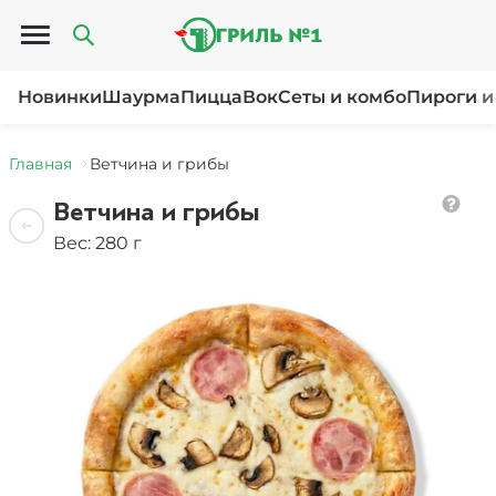
Открыть меню
Новинки
Шаурма
Пицца
Вок
Сеты и комбо
Пироги и
Главная
Ветчина и грибы
Ветчина и грибы
Вес: 280 г