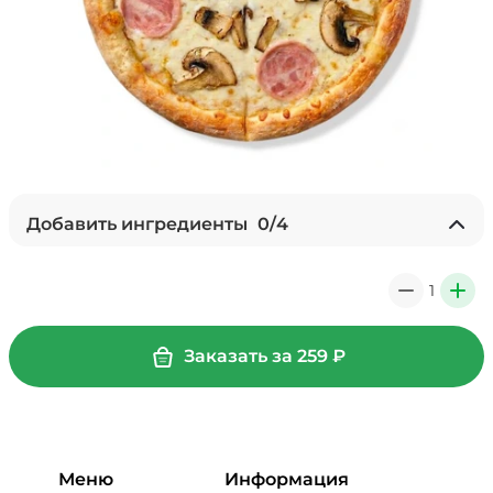
Добавить ингредиенты
0
/
4
Ананасы консервированные
(20 г)
/
18
г
1
0
+
39 ₽
Заказать за
259
₽
Бекон (20 г)
/
20
г
49 ₽
Меню
Информация