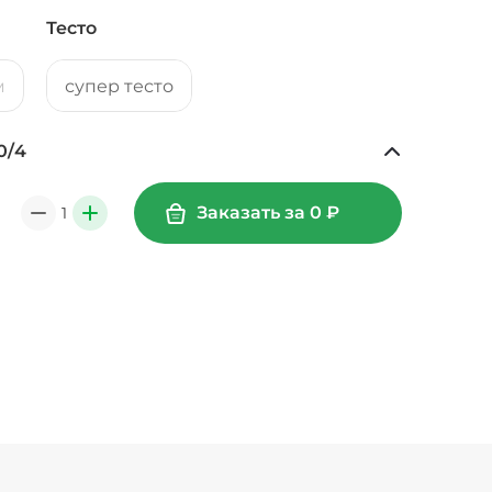
Тесто
м
супер тесто
0
/
4
Ананасы консервированные (20 г)
/
18
г
39 ₽
Заказать за
0
₽
1
0
+
49 ₽
6
г
39 ₽
Креветки королевские (20 г)
/
20
г
99 ₽
Лук карамелизированный (10 г)
/
10
г
29 ₽