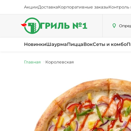
Акции
Доставка
Корпоративные заказы
Контроль 
Опред
Новинки
Шаурма
Пицца
Вок
Сеты и комбо
П
Главная
Королевская