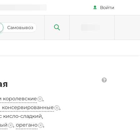
Войти
Самовывоз
ая
и королевские
,
ы консервированные
,
с кисло-сладкий
,
ный
орегано
,
,