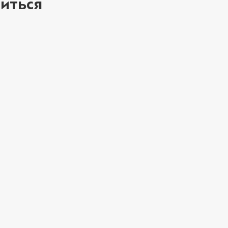
иться
Лук красный (20 
Мортаделла (20 г
Пепперони (20 г
ое
Перец халапеньо 
Соус барбекю (20