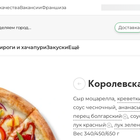
качества
Вакансии
Франшиза
Доставка
еляем город...
ироги и хачапури
Закуски
Ещё
Королевск
Сыр моцарелла
креветк
,
соус чесночный
ананас
,
перец болгарский
соу
,
лук красный
лук зеле
,
Вес 340/450/650 г