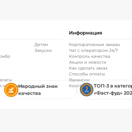
Соус гриль (20 г)
Информация
Соус чеддер (20 г
Детям
Корпоративные заказы
Закуски
Чат с оператором 24/7
Соус шрирача (20
комбо
Контроль качества
Акции и новости
Как сделать заказ
Сыр моцарелла (2
Способы оплаты
алаты
Вакансии
и хачапури
Контакты
ТОП-3 в катег
Народный знак
Сыр пармезан (10
«Фаст-фуд» 20
качества
Сыр фета (20 г)
/
Томаты свежие (2