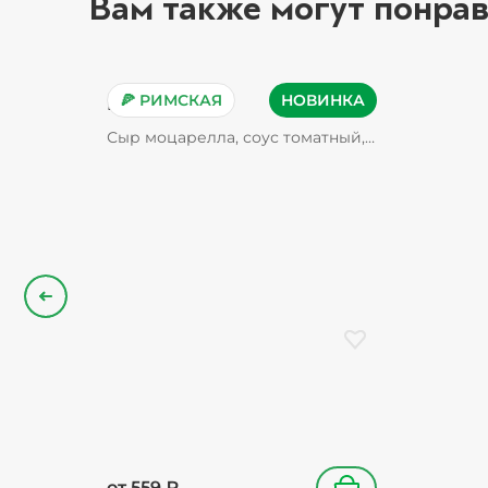
Вам также могут понрав
🍕 РИМСКАЯ
НОВИНКА
Пепперони
Сыр моцарелла, соус томатный,
пепперони, орегано
Назад
Добавить в избранн
от
559
₽