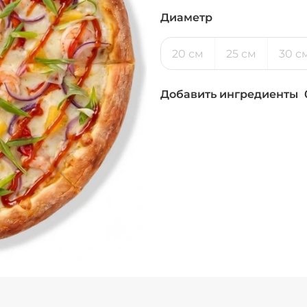
Диаметр
20 см
25 см
30 с
Добавить ингредиенты
Бекон (20 г)
/
20
г
Ветчина (20 г)
/
1