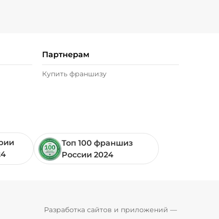
/
20
г
49 ₽
Партнерам
)
/
20
г
39 ₽
Купить франшизу
 г)
/
20
г
29 ₽
0 г)
/
20
г
49 ₽
ории
Топ 100 франшиз
 г)
/
10
г
49 ₽
24
России 2024
20
г
49 ₽
Pyrobyte
Разработка сайтов и приложений
 — 
0 г)
/
16
г
29 ₽