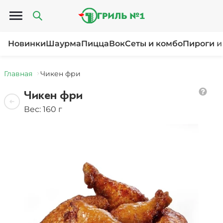
Открыть меню
Новинки
Шаурма
Пицца
Вок
Сеты и комбо
Пироги и
Главная
Чикен фри
Чикен фри
Вес: 160 г