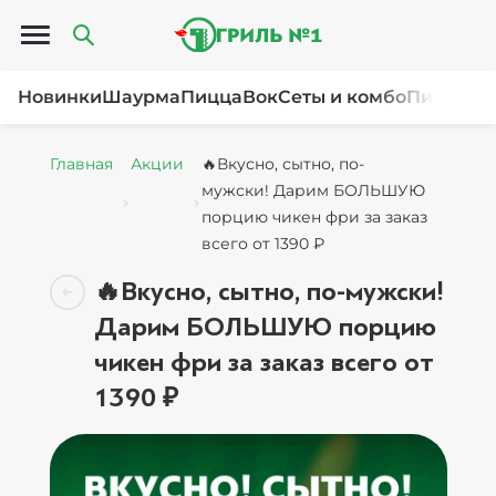
Открыть меню
Новинки
Шаурма
Пицца
Вок
Сеты и комбо
Пироги и
Главная
Акции
🔥Вкусно, сытно, по-
мужски! Дарим БОЛЬШУЮ
порцию чикен фри за заказ
всего от 1390 ₽
🔥Вкусно, сытно, по-мужски!
Дарим БОЛЬШУЮ порцию
чикен фри за заказ всего от
1390 ₽