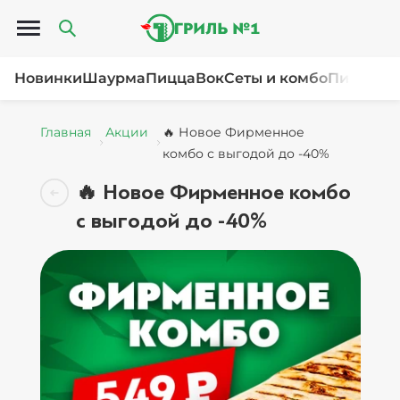
Открыть меню
Новинки
Шаурма
Пицца
Вок
Сеты и комбо
Пироги и
Главная
Акции
🔥 Новое Фирменное
комбо с выгодой до -40%
🔥 Новое Фирменное комбо
с выгодой до -40%