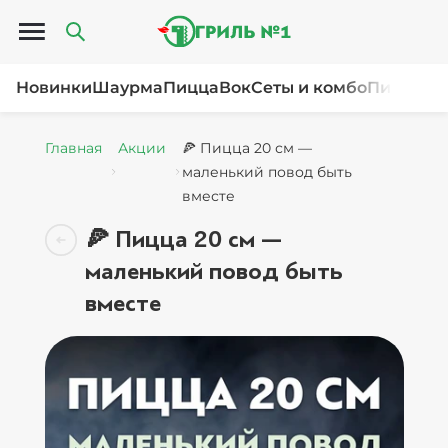
Открыть меню
Новинки
Шаурма
Пицца
Вок
Сеты и комбо
Пироги и
Главная
Акции
🍕 Пицца 20 см —
маленький повод быть
вместе
🍕 Пицца 20 см —
маленький повод быть
вместе